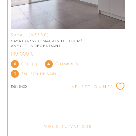
Sayat (63530)
SAYAT (63530) MAISON DE 130 M²
AVEC T1 INDÉPENDANT.
199 000 €
6
4
Pièce(s)
Chambre(s)
1
Salle(s) de bain
Réf : 6400
Sélectionner
Nous suivre sur