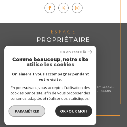
Espace
PROPRIÉTAIRE
Se connecter
On en reste là
Comme beaucoup, notre site
utilise les cookies
On aimerait vous accompagner pendant
votre visite.
© 2026 | TOUS DROITS RÉSERVÉS | TRADUCTION POWERED BY GOOGLE |
En poursuivant, vous acceptez l'utilisation des
NOS HONORAIRES
PLAN DU SITE
MENTIONS LÉGALES
ADMIN
cookies par ce site, afin de vous proposer des
NOS LIENS
POLITIQUE RGPD
COOKIES
contenus adaptés et réaliser des statistiques !
PARAMÉTRER
OK POUR MOI !