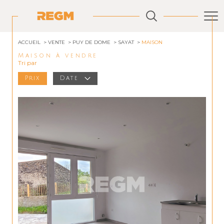
ACCUEIL
VENTE
PUY DE DOME
SAYAT
MAISON
Maison à vendre
Tri par
Prix
Date