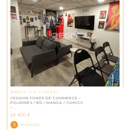
Marseille (13006)
CESSION FONDS DE COMMERCE –
FIGURINES / BD / MANGA / COMICS
–...
63 400 €
1
Niveau(x)