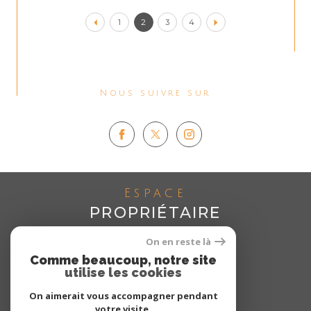
1
2
3
4
Nous suivre sur
Espace
PROPRIÉTAIRE
Se connecter
On en reste là
Comme beaucoup, notre site
utilise les cookies
On aimerait vous accompagner pendant
votre visite.