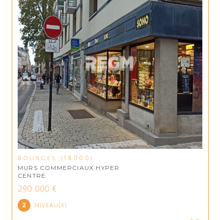
Bourges (18000)
MURS COMMERCIAUX HYPER
CENTRE
290 000 €
2
Niveau(x)