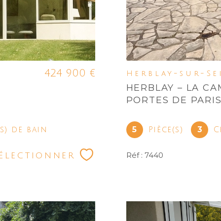
424 900 €
)
Herblay-sur-Se
HERBLAY – LA C
PORTES DE PARI
5
3
(s) de bain
Pièce(s)
C
électionner
Réf : 7440