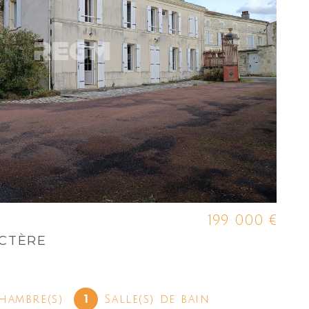
199 000 €
CTÈRE
1
hambre(s)
Salle(s) de bain