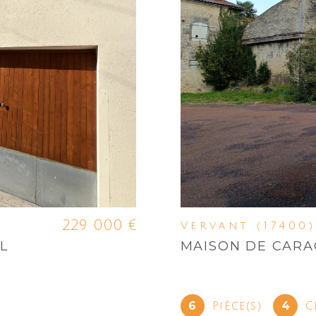
229 000 €
Vervant (17400)
L
MAISON DE CARA
6
4
Pièce(s)
C