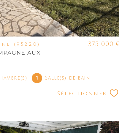
375 000 €
ine (95220)
AMPAGNE AUX
S
1
hambre(s)
Salle(s) de bain
Sélectionner