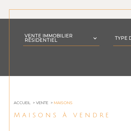
Type
Type
VENTE IMMOBILIER
d'offre
de
TYPE 
RÉSIDENTIEL
bien
ACCUEIL
VENTE
MAISONS
Maisons à vendre