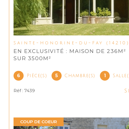
Sainte-Honorine-du-Fay (14210
EN EXCLUSIVITÉ : MAISON DE 236M²
SUR 3500M²
6
5
1
Pièce(s)
Chambre(s)
Salle
S
Réf : 7439
COUP DE COEUR