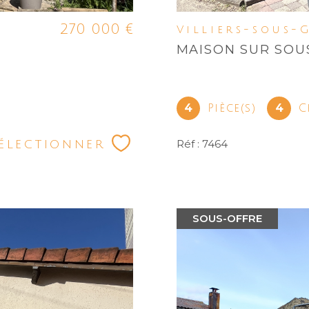
270 000 €
Villiers-sous-
MAISON SUR SOU
4
4
Pièce(s)
C
électionner
Réf : 7464
SOUS-OFFRE