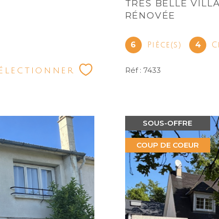
TRÈS BELLE VILL
RÉNOVÉE
6
4
Pièce(s)
C
électionner
Réf : 7433
SOUS-OFFRE
COUP DE COEUR