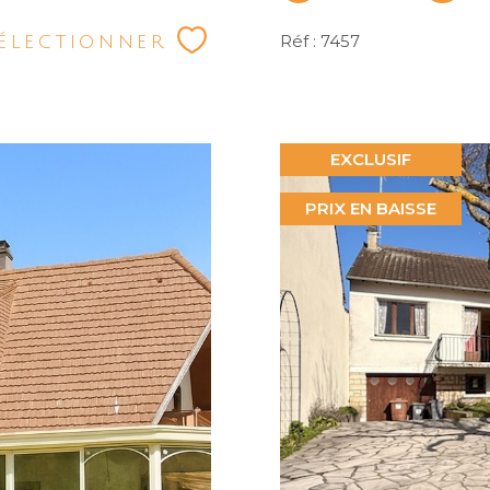
électionner
Réf : 7457
EXCLUSIF
PRIX EN BAISSE